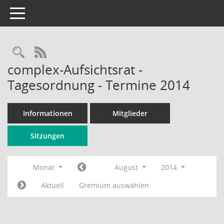
Toggle navigation
Rechercheauswahl
RSS-Feed
complex-Aufsichtsrat -
Tagesordnung - Termine 2014
Informationen
Mitglieder
Sitzungen
Monat
August
2014
Aktuell
Gremium auswählen