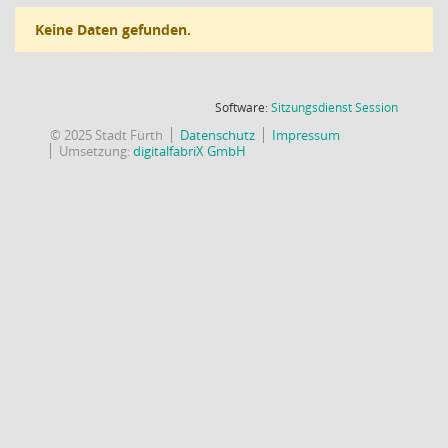
Keine Daten gefunden.
(Wird in
Software:
Sitzungsdienst
Session
© 2025 Stadt Fürth
Datenschutz
Impressum
Umsetzung:
digitalfabriX GmbH