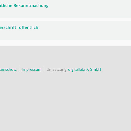
ntliche Bekanntmachung
rschrift -öffentlich-
tenschutz
Impressum
Umsetzung:
digitalfabriX GmbH