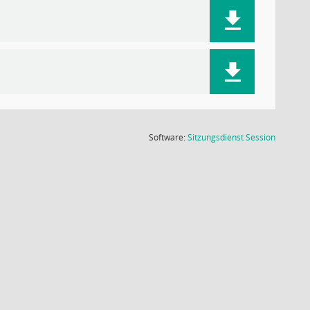
(Wird in
Software:
Sitzungsdienst
Session