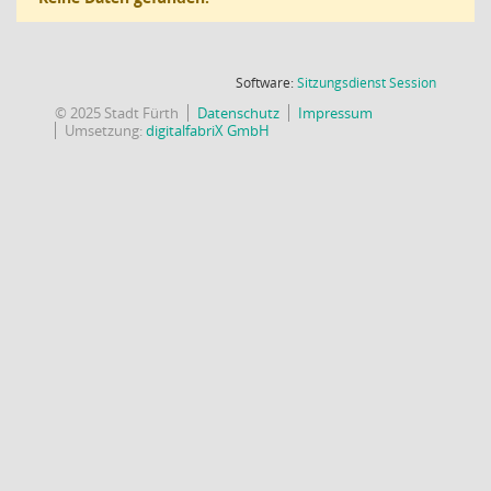
(Wird in
Software:
Sitzungsdienst
Session
© 2025 Stadt Fürth
Datenschutz
Impressum
Umsetzung:
digitalfabriX GmbH