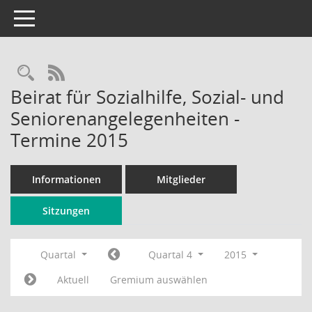
Toggle navigation
Rechercheauswahl
RSS-Feed
Beirat für Sozialhilfe, Sozial- und
Seniorenangelegenheiten -
Termine 2015
Informationen
Mitglieder
Sitzungen
Quartal
Quartal 4
2015
Aktuell
Gremium auswählen