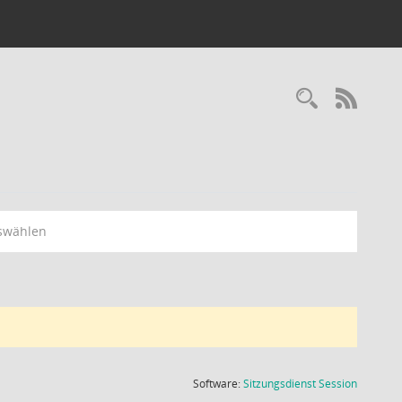
Recherc
RSS-
swählen
(Wird in
Software:
Sitzungsdienst
Session