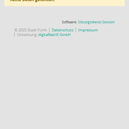
(Wird in
Software:
Sitzungsdienst
Session
© 2025 Stadt Fürth
Datenschutz
Impressum
Umsetzung:
digitalfabriX GmbH