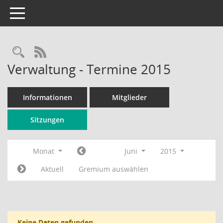
Toggle navigation
Rechercheauswahl
RSS-Feed
Verwaltung - Termine 2015
Informationen
Mitglieder
Sitzungen
Monat
Juni
2015
Aktuell
Gremium auswählen
Keine Daten gefunden.