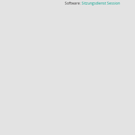
(Wird in
Software:
Sitzungsdienst
Session