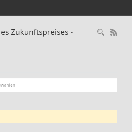
es Zukunftspreises -
Recherc
RSS-
swählen