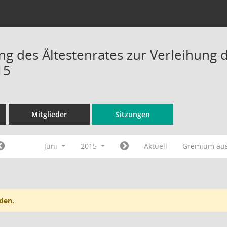
ng des Ältestenrates zur Verleihung d
15
Mitglieder
Sitzungen
Juni
2015
Aktuell
Gremium au
den.