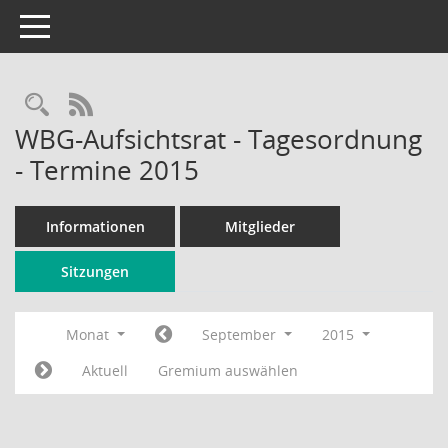
Toggle navigation
Rechercheauswahl
RSS-Feed
WBG-Aufsichtsrat - Tagesordnung
- Termine 2015
Informationen
Mitglieder
Sitzungen
Monat
September
2015
Aktuell
Gremium auswählen