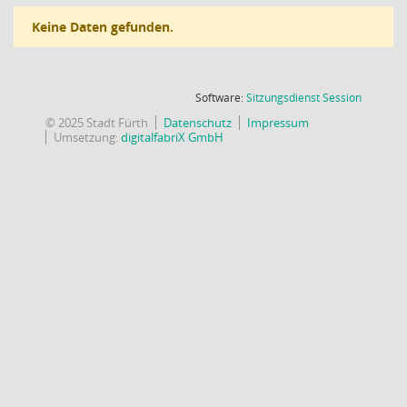
Keine Daten gefunden.
(Wird in
Software:
Sitzungsdienst
Session
© 2025 Stadt Fürth
Datenschutz
Impressum
Umsetzung:
digitalfabriX GmbH