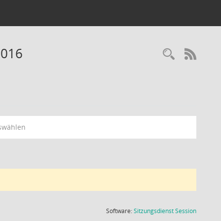
2016
Recherc
RSS-
swählen
(Wird in
Software:
Sitzungsdienst
Session