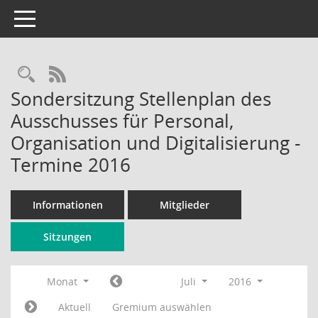
Toggle navigation
Rechercheauswahl
RSS-Feed
Sondersitzung Stellenplan des
Ausschusses für Personal,
Organisation und Digitalisierung -
Termine 2016
Informationen
Mitglieder
Sitzungen
Monat
Juli
2016
Aktuell
Gremium auswählen