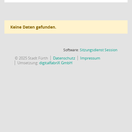
Keine Daten gefunden.
(Wird in
Software:
Sitzungsdienst
Session
© 2025 Stadt Fürth
Datenschutz
Impressum
Umsetzung:
digitalfabriX GmbH