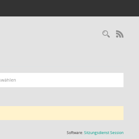
Recherc
RSS-
swählen
(Wird in
Software:
Sitzungsdienst
Session