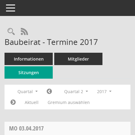
Toggle navigation
Rechercheauswahl
RSS-Feed
Baubeirat - Termine 2017
Informationen
Mitglieder
Sitzungen
Quartal
Quartal 2
2017
Aktuell
Gremium auswählen
MO
03.04.2017