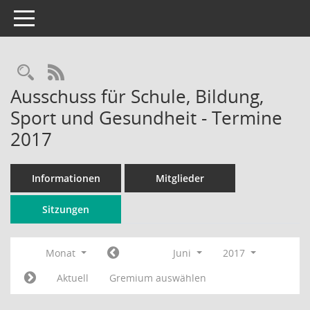
Toggle navigation
Rechercheauswahl
RSS-Feed
Ausschuss für Schule, Bildung,
Sport und Gesundheit - Termine
2017
Informationen
Mitglieder
Sitzungen
Monat
Juni
2017
Aktuell
Gremium auswählen