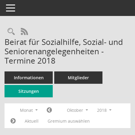
Toggle navigation
Rechercheauswahl
RSS-Feed
Beirat für Sozialhilfe, Sozial- und
Seniorenangelegenheiten -
Termine 2018
Informationen
Mitglieder
Sitzungen
Monat
Oktober
2018
Aktuell
Gremium auswählen