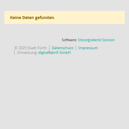
Keine Daten gefunden.
(Wird in
Software:
Sitzungsdienst
Session
© 2025 Stadt Fürth
Datenschutz
Impressum
Umsetzung:
digitalfabriX GmbH