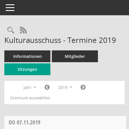
Toggle navigation
Rechercheauswahl
RSS-Feed
Kulturausschuss - Termine 2019
Informationen
Mitglieder
Sitzungen
Jahr
2019
Gremium auswählen
DO
07.11.2019