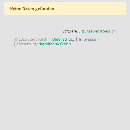
Keine Daten gefunden.
(Wird in
Software:
Sitzungsdienst
Session
© 2025 Stadt Fürth
Datenschutz
Impressum
Umsetzung:
digitalfabriX GmbH