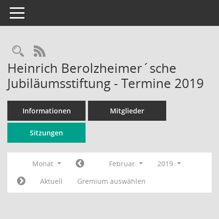
Toggle navigation
Rechercheauswahl
RSS-Feed
Heinrich Berolzheimer´sche
Jubiläumsstiftung - Termine 2019
Informationen
Mitglieder
Sitzungen
Monat
Februar
2019
Aktuell
Gremium auswählen