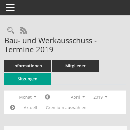
Toggle navigation
Rechercheauswahl
RSS-Feed
Bau- und Werkausschuss -
Termine 2019
Informationen
Mitglieder
Sitzungen
Monat
April
2019
Aktuell
Gremium auswählen