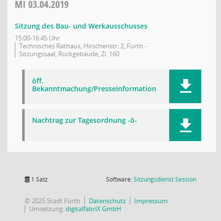
MI
03.04.2019
Sitzung des Bau- und Werkausschusses
15:00-16:45 Uhr
Technisches Rathaus, Hirschenstr. 2, Fürth -
Sitzungssaal, Rückgebäude, Zi. 160
öff.
Bekanntmachung/Presseinformation
Nachtrag zur Tagesordnung -ö-
(Wird in
1 Satz
Software:
Sitzungsdienst
Session
© 2025 Stadt Fürth
Datenschutz
Impressum
Umsetzung:
digitalfabriX GmbH