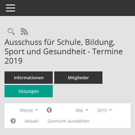
Toggle navigation
Rechercheauswahl
RSS-Feed
Ausschuss für Schule, Bildung,
Sport und Gesundheit - Termine
2019
Informationen
Mitglieder
Sitzungen
Monat
Mai
2019
Aktuell
Gremium auswählen