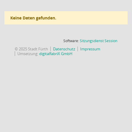
Keine Daten gefunden.
(Wird in
Software:
Sitzungsdienst
Session
© 2025 Stadt Fürth
Datenschutz
Impressum
Umsetzung:
digitalfabriX GmbH