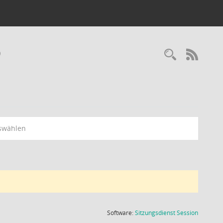
9
Recherc
RSS-
swählen
(Wird in
Software:
Sitzungsdienst
Session