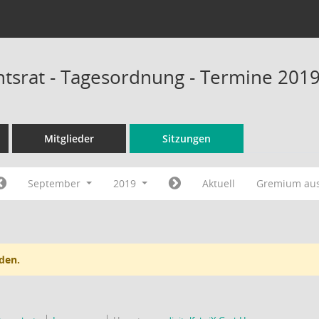
tsrat - Tagesordnung - Termine 201
Mitglieder
Sitzungen
September
2019
Aktuell
Gremium au
den.