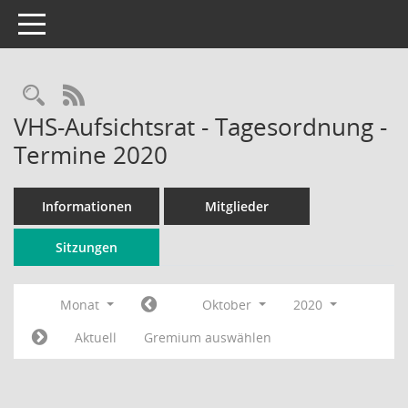
Toggle navigation
Rechercheauswahl
RSS-Feed
VHS-Aufsichtsrat - Tagesordnung -
Termine 2020
Informationen
Mitglieder
Sitzungen
Monat
Oktober
2020
Aktuell
Gremium auswählen