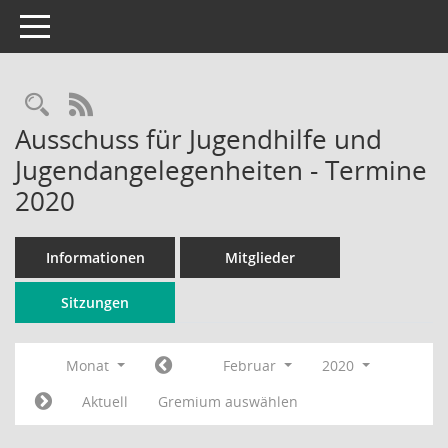
Toggle navigation
Rechercheauswahl
RSS-Feed
Ausschuss für Jugendhilfe und
Jugendangelegenheiten - Termine
2020
Informationen
Mitglieder
Sitzungen
Monat
Februar
2020
Aktuell
Gremium auswählen