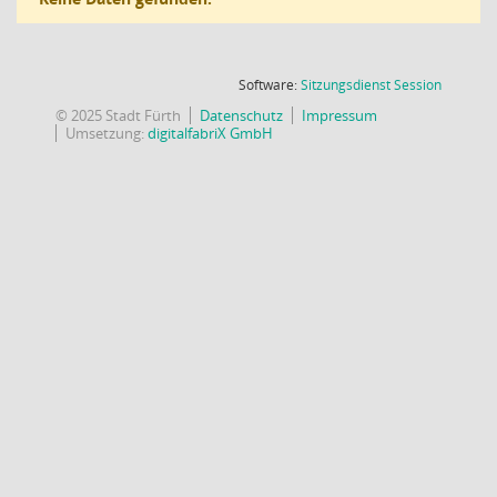
(Wird in
Software:
Sitzungsdienst
Session
© 2025 Stadt Fürth
Datenschutz
Impressum
Umsetzung:
digitalfabriX GmbH