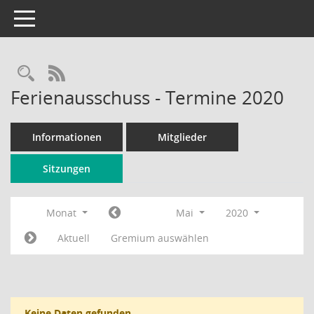
Toggle navigation
Rechercheauswahl
RSS-Feed
Ferienausschuss - Termine 2020
Informationen
Mitglieder
Sitzungen
Monat
Mai
2020
Aktuell
Gremium auswählen
Keine Daten gefunden.