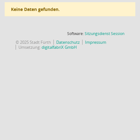
Keine Daten gefunden.
(Wird in
Software:
Sitzungsdienst
Session
© 2025 Stadt Fürth
Datenschutz
Impressum
Umsetzung:
digitalfabriX GmbH