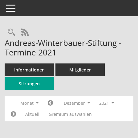
Toggle navigation
Rechercheauswahl
RSS-Feed
Andreas-Winterbauer-Stiftung -
Termine 2021
Informationen
Mitglieder
Sitzungen
Monat
Dezember
2021
Aktuell
Gremium auswählen