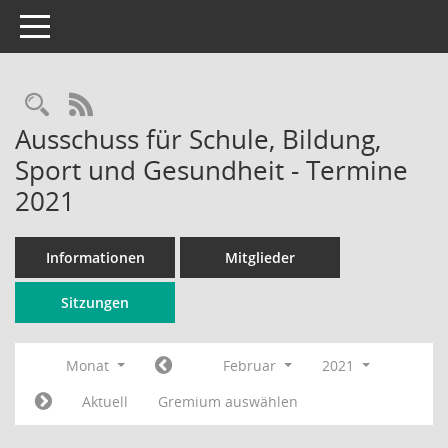
Toggle navigation
Rechercheauswahl
RSS-Feed
Ausschuss für Schule, Bildung,
Sport und Gesundheit - Termine
2021
Informationen
Mitglieder
Sitzungen
Monat
Februar
2021
Aktuell
Gremium auswählen