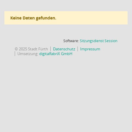
Keine Daten gefunden.
(Wird in
Software:
Sitzungsdienst
Session
© 2025 Stadt Fürth
Datenschutz
Impressum
Umsetzung:
digitalfabriX GmbH