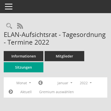
Toggle navigation
Rechercheauswahl
RSS-Feed
ELAN-Aufsichtsrat - Tagesordnung
- Termine 2022
Informationen
Mitglieder
Sitzungen
Monat
Januar
2022
Aktuell
Gremium auswählen