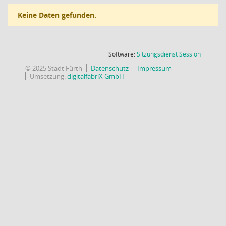
Keine Daten gefunden.
(Wird in
Software:
Sitzungsdienst
Session
© 2025 Stadt Fürth
Datenschutz
Impressum
Umsetzung:
digitalfabriX GmbH