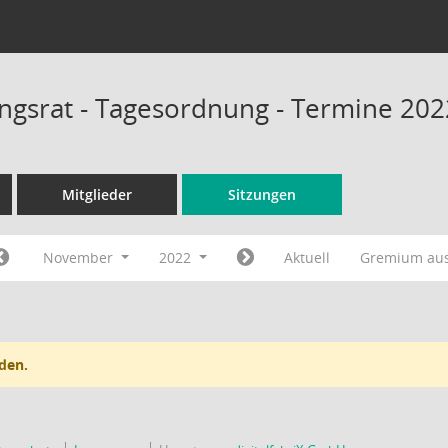
ungsrat - Tagesordnung - Termine 202
Mitglieder
Sitzungen
November
2022
Aktuell
Gremium au
den.