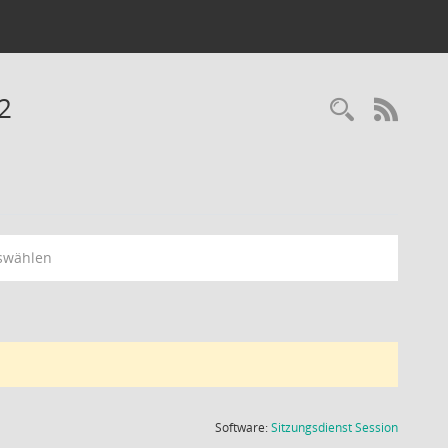
2
Recherc
RSS-
swählen
(Wird in
Software:
Sitzungsdienst
Session