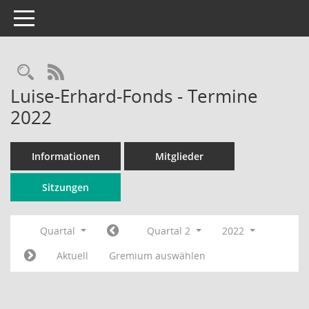
Toggle navigation
Rechercheauswahl
RSS-Feed
Luise-Erhard-Fonds - Termine
2022
Informationen
Mitglieder
Sitzungen
Quartal
Quartal 2
2022
Aktuell
Gremium auswählen