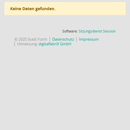
Keine Daten gefunden.
(Wird in
Software:
Sitzungsdienst
Session
© 2025 Stadt Fürth
Datenschutz
Impressum
Umsetzung:
digitalfabriX GmbH