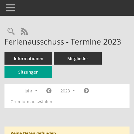
Toggle navigation
Rechercheauswahl
RSS-Feed
Ferienausschuss - Termine 2023
Informationen
Mitglieder
Sitzungen
Jahr
2023
Gremium auswählen
Keine Daten gefunden.