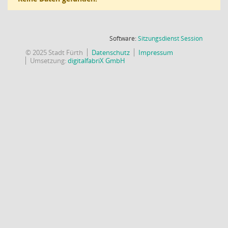
(Wird in
Software:
Sitzungsdienst
Session
© 2025 Stadt Fürth
Datenschutz
Impressum
Umsetzung:
digitalfabriX GmbH