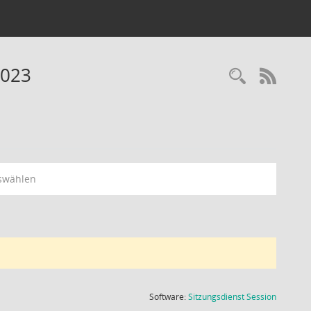
2023
Recherc
RSS-
swählen
(Wird in
Software:
Sitzungsdienst
Session