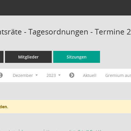
chtsräte - Tagesordnungen - Termine 
Mitglieder
Sitzungen
Dezember
2023
Aktuell
Gremium au
den.