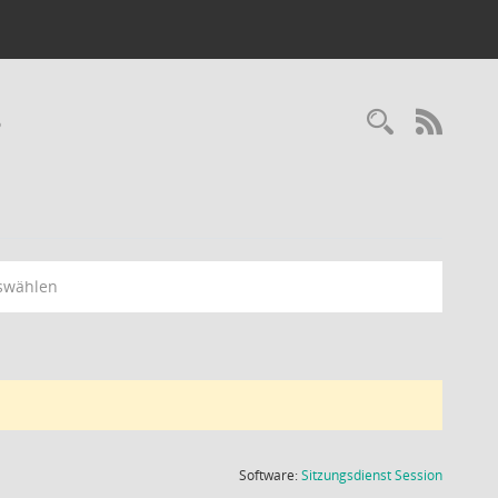
3
Recherc
RSS-
swählen
(Wird in
Software:
Sitzungsdienst
Session