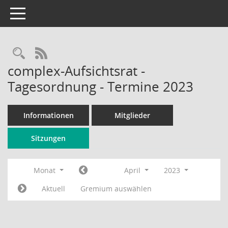
Toggle navigation
Rechercheauswahl
RSS-Feed
complex-Aufsichtsrat -
Tagesordnung - Termine 2023
Informationen
Mitglieder
Sitzungen
Monat
April
2023
Aktuell
Gremium auswählen