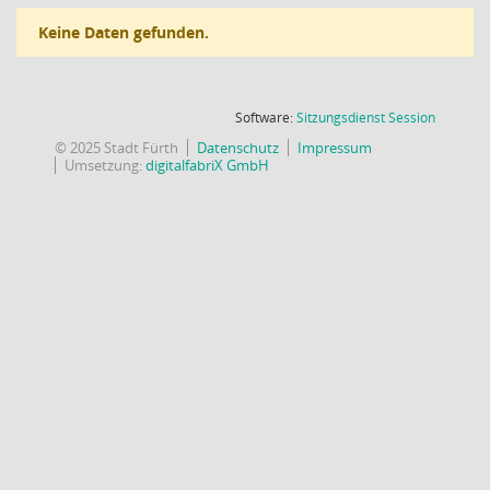
Keine Daten gefunden.
(Wird in
Software:
Sitzungsdienst
Session
© 2025 Stadt Fürth
Datenschutz
Impressum
Umsetzung:
digitalfabriX GmbH