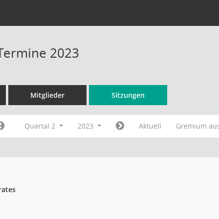
 Termine 2023
Mitglieder
Sitzungen
Quartal 2
2023
Aktuell
Gremium au
rates