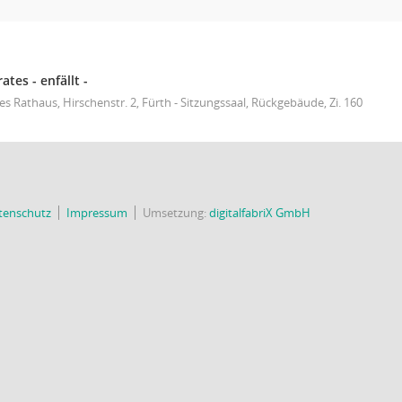
tes - enfällt -
s Rathaus, Hirschenstr. 2, Fürth - Sitzungssaal, Rückgebäude, Zi. 160
tenschutz
Impressum
Umsetzung:
digitalfabriX GmbH