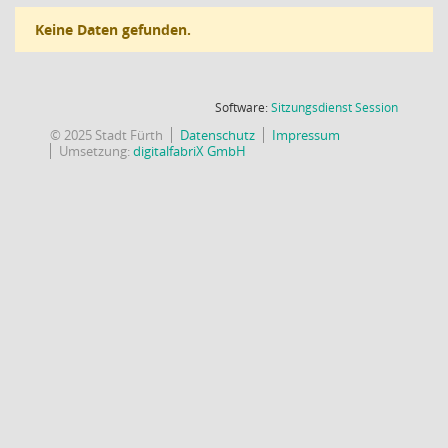
Keine Daten gefunden.
(Wird in
Software:
Sitzungsdienst
Session
© 2025 Stadt Fürth
Datenschutz
Impressum
Umsetzung:
digitalfabriX GmbH