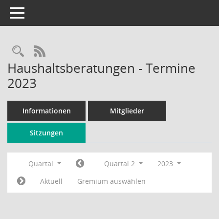
Toggle navigation
Rechercheauswahl
RSS-Feed
Haushaltsberatungen - Termine
2023
Informationen
Mitglieder
Sitzungen
Quartal
Quartal 2
2023
Aktuell
Gremium auswählen