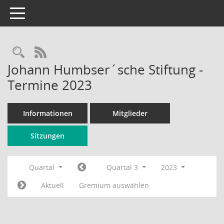
Toggle navigation
Rechercheauswahl
RSS-Feed
Johann Humbser´sche Stiftung -
Termine 2023
Informationen
Mitglieder
Sitzungen
Quartal
Quartal 3
2023
Aktuell
Gremium auswählen