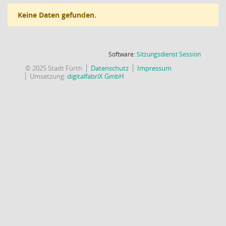
Keine Daten gefunden.
(Wird in
Software:
Sitzungsdienst
Session
© 2025 Stadt Fürth
Datenschutz
Impressum
Umsetzung:
digitalfabriX GmbH