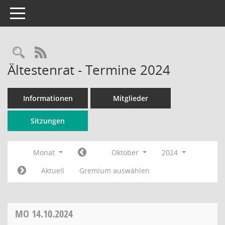
Toggle navigation
Rechercheauswahl
RSS-Feed
Ältestenrat - Termine 2024
Informationen
Mitglieder
Sitzungen
Monat
Oktober
2024
Aktuell
Gremium auswählen
MO
14.10.2024