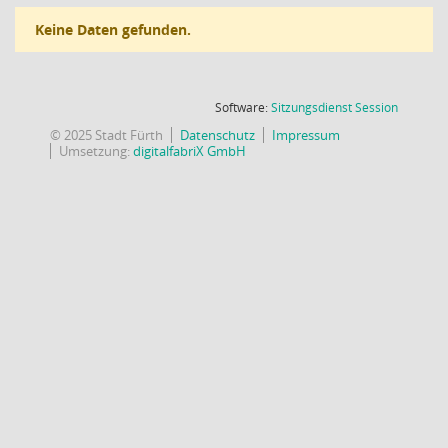
Keine Daten gefunden.
(Wird in
Software:
Sitzungsdienst
Session
© 2025 Stadt Fürth
Datenschutz
Impressum
Umsetzung:
digitalfabriX GmbH