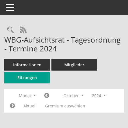
Toggle navigation
Rechercheauswahl
RSS-Feed
WBG-Aufsichtsrat - Tagesordnung
- Termine 2024
Informationen
Mitglieder
Sitzungen
Monat
Oktober
2024
Aktuell
Gremium auswählen