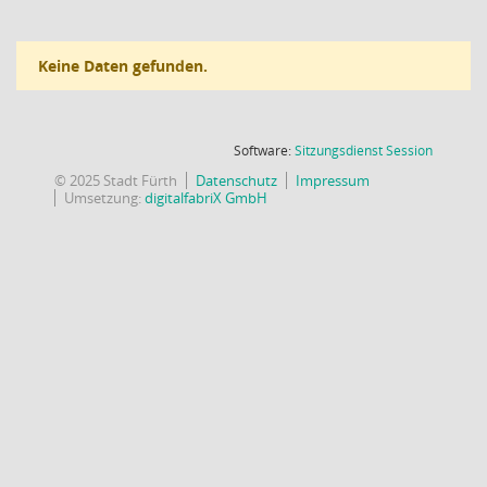
Keine Daten gefunden.
(Wird in
Software:
Sitzungsdienst
Session
© 2025 Stadt Fürth
Datenschutz
Impressum
Umsetzung:
digitalfabriX GmbH