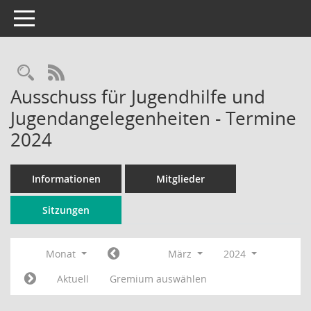
Toggle navigation
Rechercheauswahl
RSS-Feed
Ausschuss für Jugendhilfe und
Jugendangelegenheiten - Termine
2024
Informationen
Mitglieder
Sitzungen
Monat
März
2024
Aktuell
Gremium auswählen