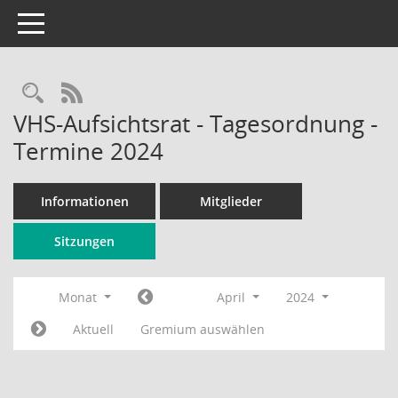
Toggle navigation
Rechercheauswahl
RSS-Feed
VHS-Aufsichtsrat - Tagesordnung -
Termine 2024
Informationen
Mitglieder
Sitzungen
Monat
April
2024
Aktuell
Gremium auswählen