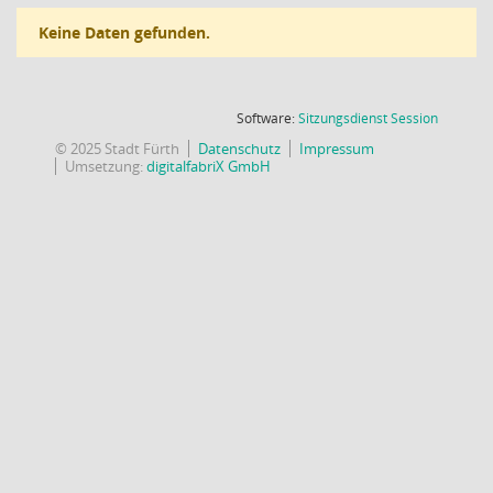
Keine Daten gefunden.
(Wird in
Software:
Sitzungsdienst
Session
© 2025 Stadt Fürth
Datenschutz
Impressum
Umsetzung:
digitalfabriX GmbH