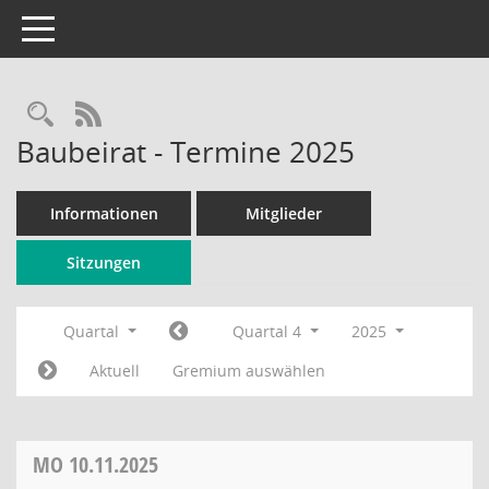
Toggle navigation
Rechercheauswahl
RSS-Feed
Baubeirat - Termine 2025
Informationen
Mitglieder
Sitzungen
Quartal
Quartal 4
2025
Aktuell
Gremium auswählen
MO
10.11.2025