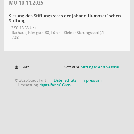
MO
10.11.2025
Sitzung des Stiftungsrates der Johann Humbser´schen
Stiftung
13:50-13:55 Uhr
Rathaus, Königstr. 88, Fürth - Kleiner Sitzungssaal (Zi.
205)
(Wird in
1 Satz
Software:
Sitzungsdienst
Session
© 2025 Stadt Fürth
Datenschutz
Impressum
Umsetzung:
digitalfabriX GmbH