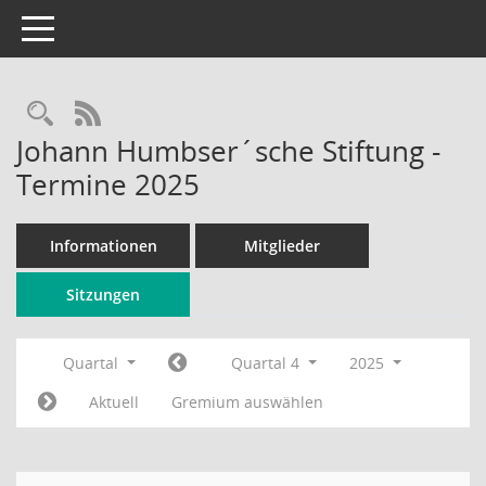
Toggle navigation
Rechercheauswahl
RSS-Feed
Johann Humbser´sche Stiftung -
Termine 2025
Informationen
Mitglieder
Sitzungen
Quartal
Quartal 4
2025
Aktuell
Gremium auswählen