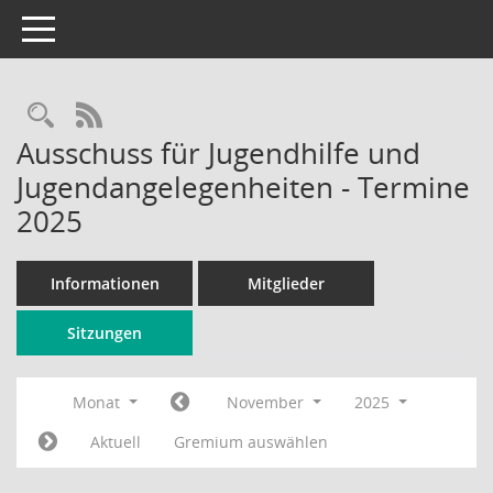
Toggle navigation
Rechercheauswahl
RSS-Feed
Ausschuss für Jugendhilfe und
Jugendangelegenheiten - Termine
2025
Informationen
Mitglieder
Sitzungen
Monat
November
2025
Aktuell
Gremium auswählen