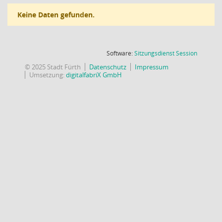
Keine Daten gefunden.
(Wird in
Software:
Sitzungsdienst
Session
© 2025 Stadt Fürth
Datenschutz
Impressum
Umsetzung:
digitalfabriX GmbH