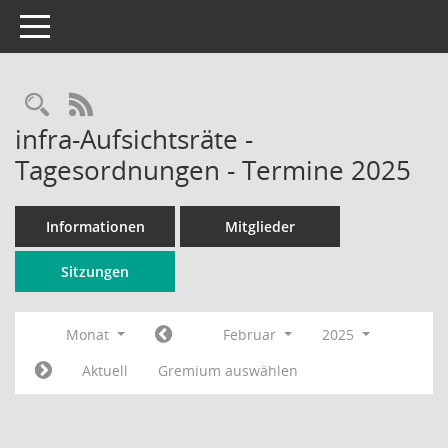
Toggle navigation
Rechercheauswahl
RSS-Feed
infra-Aufsichtsräte -
Tagesordnungen - Termine 2025
Informationen
Mitglieder
Sitzungen
Monat
Februar
2025
Aktuell
Gremium auswählen