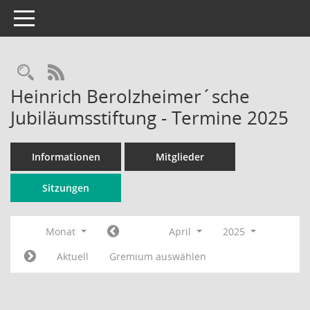
Toggle navigation
Rechercheauswahl
RSS-Feed
Heinrich Berolzheimer´sche
Jubiläumsstiftung - Termine 2025
Informationen
Mitglieder
Sitzungen
Monat
April
2025
Aktuell
Gremium auswählen