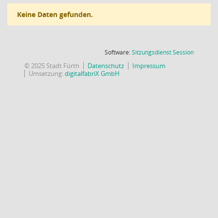
Keine Daten gefunden.
(Wird in
Software:
Sitzungsdienst
Session
© 2025 Stadt Fürth
Datenschutz
Impressum
Umsetzung:
digitalfabriX GmbH