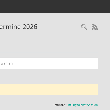
Termine 2026
Recherc
RSS-
swählen
(Wird in
Software:
Sitzungsdienst
Session