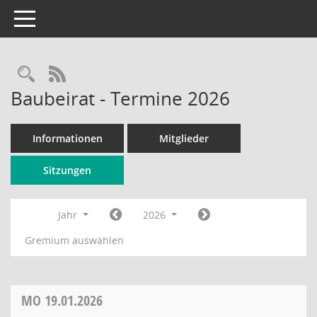
Toggle navigation
Rechercheauswahl
RSS-Feed
Baubeirat - Termine 2026
Informationen
Mitglieder
Sitzungen
Jahr
2026
Gremium auswählen
MO
19.01.2026