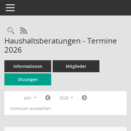
Toggle navigation
Rechercheauswahl
RSS-Feed
Haushaltsberatungen - Termine
2026
Informationen
Mitglieder
Sitzungen
Jahr
2026
Gremium auswählen