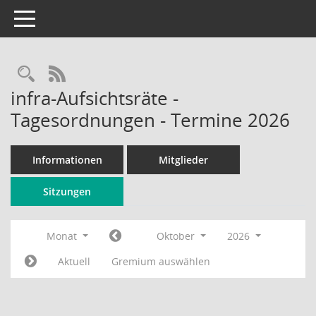
Toggle navigation
Rechercheauswahl
RSS-Feed
infra-Aufsichtsräte -
Tagesordnungen - Termine 2026
Informationen
Mitglieder
Sitzungen
Monat
Oktober
2026
Aktuell
Gremium auswählen