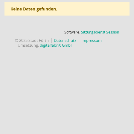
Keine Daten gefunden.
(Wird in
Software:
Sitzungsdienst
Session
© 2025 Stadt Fürth
Datenschutz
Impressum
Umsetzung:
digitalfabriX GmbH