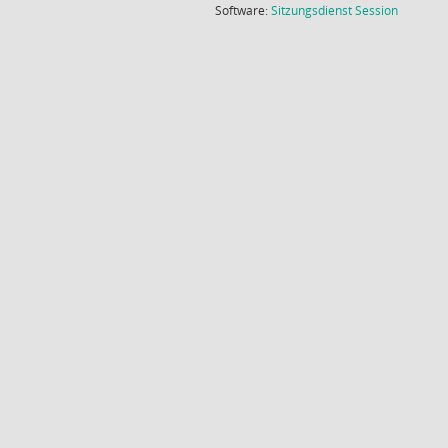
(Wird in
Software:
Sitzungsdienst
Session