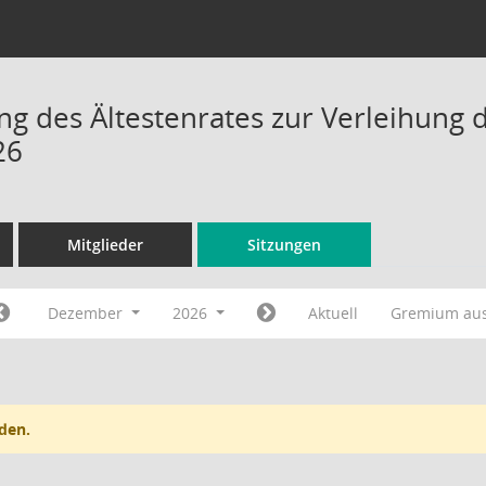
ng des Ältestenrates zur Verleihung d
26
Mitglieder
Sitzungen
Dezember
2026
Aktuell
Gremium au
den.