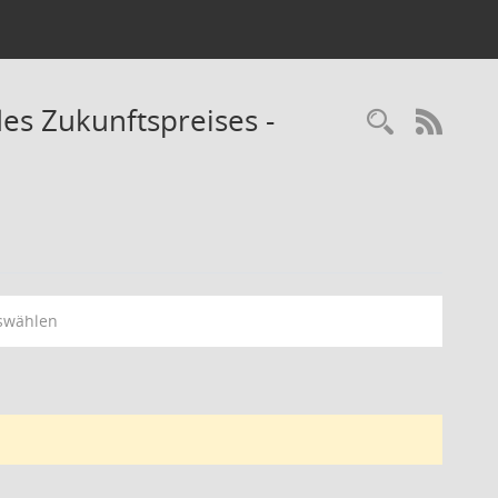
es Zukunftspreises -
Recherc
RSS-
swählen