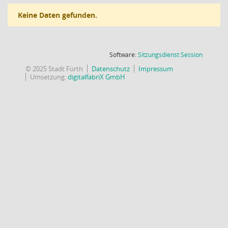
Keine Daten gefunden.
(Wird in
Software:
Sitzungsdienst
Session
© 2025 Stadt Fürth
Datenschutz
Impressum
Umsetzung:
digitalfabriX GmbH