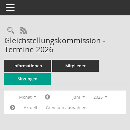
Toggle navigation
Rechercheauswahl
RSS-Feed
Gleichstellungskommission -
Termine 2026
Informationen
Mitglieder
Sitzungen
Monat
Juni
2026
Aktuell
Gremium auswählen