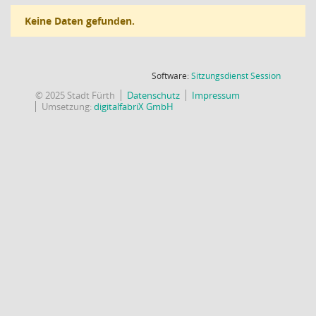
Keine Daten gefunden.
(Wird in
Software:
Sitzungsdienst
Session
© 2025 Stadt Fürth
Datenschutz
Impressum
Umsetzung:
digitalfabriX GmbH