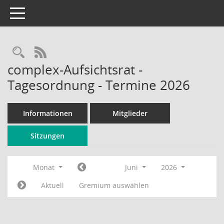
Toggle navigation
Rechercheauswahl
RSS-Feed
complex-Aufsichtsrat -
Tagesordnung - Termine 2026
Informationen
Mitglieder
Sitzungen
Monat
Juni
2026
Aktuell
Gremium auswählen